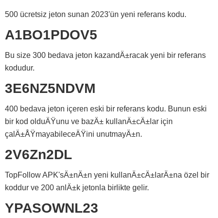
500 ücretsiz jeton sunan 2023'ün yeni referans kodu.
A1BO1PDOV5
Bu size 300 bedava jeton kazandÄ±racak yeni bir referans
kodudur.
3E6NZ5NDVM
400 bedava jeton içeren eski bir referans kodu. Bunun eski
bir kod olduÄŸunu ve bazÄ± kullanÄ±cÄ±lar için
çalÄ±ÅŸmayabileceÄŸini unutmayÄ±n.
2V6Zn2DL
TopFollow APK'sÄ±nÄ±n yeni kullanÄ±cÄ±larÄ±na özel bir
koddur ve 200 anlÄ±k jetonla birlikte gelir.
YPASOWNL23