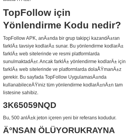
TopFollow için
Yönlendirme Kodu nedir?
TopFollow APK, anÄ±nda bir grup takipçi kazandÄ±ran
farklÄ± tavsiye kodlarÄ± sunar. Bu yönlendirme kodlarÄ±
farklÄ± web sitelerinde ve resmi platformlarda
sunulmaktadÄ±r. Ancak farklÄ± yönlendirme kodlarÄ± için
farklÄ± web sitelerinde ve platformlarda dolaÅŸmanÄ±z
gerekir. Bu sayfada TopFollow UygulamasÄ±nda
kullanabileceÄŸiniz tüm yönlendirme kodlarÄ±nÄ±n tam
listesine sahibiz.
3K65059NQD
Bu, 500 anlÄ±k jeton içeren yeni bir referans kodudur.
Ä°NSAN ÖLÜYORUKRAYNA