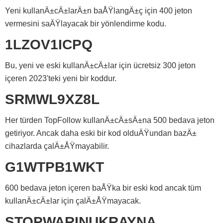
Yeni kullanÄ±cÄ±larÄ±n baÅŸlangÄ±ç için 400 jeton
vermesini saÄŸlayacak bir yönlendirme kodu.
1LZOV1ICPQ
Bu, yeni ve eski kullanÄ±cÄ±lar için ücretsiz 300 jeton
içeren 2023'teki yeni bir koddur.
SRMWL9XZ8L
Her türden TopFollow kullanÄ±cÄ±sÄ±na 500 bedava jeton
getiriyor. Ancak daha eski bir kod olduÄŸundan bazÄ±
cihazlarda çalÄ±ÅŸmayabilir.
G1WTPB1WKT
600 bedava jeton içeren baÅŸka bir eski kod ancak tüm
kullanÄ±cÄ±lar için çalÄ±ÅŸmayacak.
STOPWARINUKRAYNA