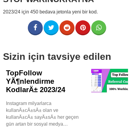
2023/24 için 450 bedava jetonla yeni bir kod.
Sizin için tavsiye edilen
TopFollow
YÃ¶nlendirme
KodlarÄ± 2023/24
Instagram milyarlarca
kullanÄ±cÄ±sÄ± olan ve
kullanÄ±cÄ± sayÄ±sÄ± her geçen
gün artan bir sosyal medya
platformudur. Bu platformdaki her