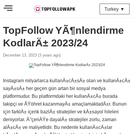
Turkey ▼
TopFollow YÃ¶nlendirme
KodlarÄ± 2023/24
December 13, 2023 (3 years ago)
Instagram milyarlarca kullanÄ±cÄ±sÄ± olan ve kullanÄ±cÄ±
sayÄ±sÄ± her geçen gün artan bir sosyal medya
platformudur. Bu platformdaki her kullanÄ±cÄ± burada
takipçi ve ÅŸöhret kazanmayÄ± amaçlamaktadÄ±r. Bunun
için farklÄ± içerik bazlÄ± stratejiler ve kÄ±sayol hileleri
deniyorlar. Ä°çeriÄŸe dayalÄ± stratejiler zorlu, zaman
alÄ±cÄ± ve maliyetlidir. Bu nedenle kullanÄ±cÄ±lar