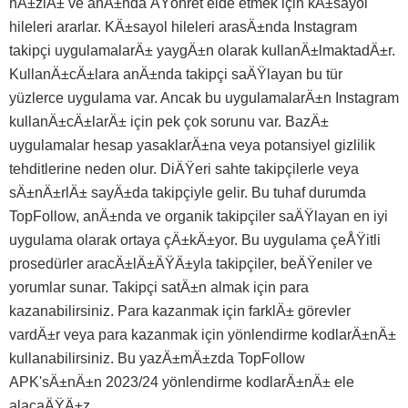
hÄ±zlÄ± ve anÄ±nda ÅŸöhret elde etmek için kÄ±sayol
hileleri ararlar. KÄ±sayol hileleri arasÄ±nda Instagram
takipçi uygulamalarÄ± yaygÄ±n olarak kullanÄ±lmaktadÄ±r.
KullanÄ±cÄ±lara anÄ±nda takipçi saÄŸlayan bu tür
yüzlerce uygulama var. Ancak bu uygulamalarÄ±n Instagram
kullanÄ±cÄ±larÄ± için pek çok sorunu var. BazÄ±
uygulamalar hesap yasaklarÄ±na veya potansiyel gizlilik
tehditlerine neden olur. DiÄŸeri sahte takipçilerle veya
sÄ±nÄ±rlÄ± sayÄ±da takipçiyle gelir. Bu tuhaf durumda
TopFollow, anÄ±nda ve organik takipçiler saÄŸlayan en iyi
uygulama olarak ortaya çÄ±kÄ±yor. Bu uygulama çeÅŸitli
prosedürler aracÄ±lÄ±ÄŸÄ±yla takipçiler, beÄŸeniler ve
yorumlar sunar. Takipçi satÄ±n almak için para
kazanabilirsiniz. Para kazanmak için farklÄ± görevler
vardÄ±r veya para kazanmak için yönlendirme kodlarÄ±nÄ±
kullanabilirsiniz. Bu yazÄ±mÄ±zda TopFollow
APK'sÄ±nÄ±n 2023/24 yönlendirme kodlarÄ±nÄ± ele
alacaÄŸÄ±z.