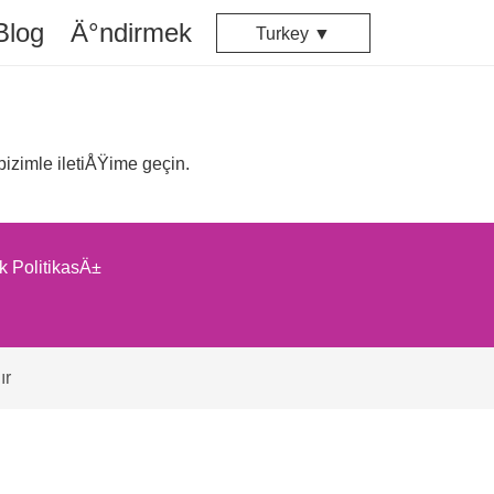
Blog
Ä°ndirmek
Turkey ▼
zimle iletiÅŸime geçin.
ik PolitikasÄ±
ır