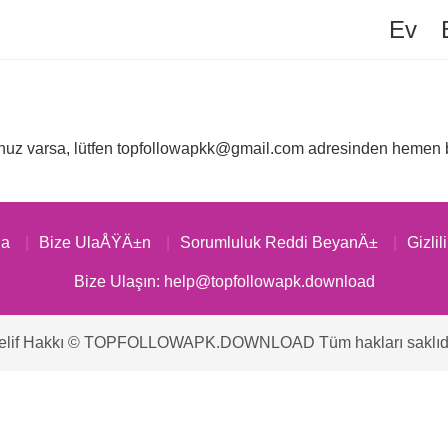
Ev
unuz varsa, lütfen
topfollowapkk@gmail.com
adresinden hemen bi
a
Bize UlaÅŸÄ±n
Sorumluluk Reddi BeyanÄ±
Gizlil
Bize Ulaşın:
help@topfollowapk.download
elif Hakkı © TOPFOLLOWAPK.DOWNLOAD Tüm hakları saklıd