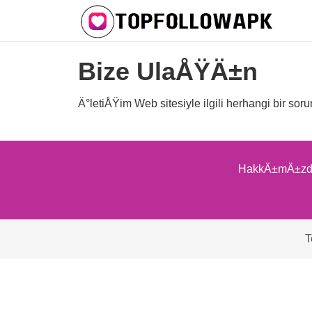
Bize UlaÅŸÄ±n
Ä°letiÅŸim Web sitesiyle ilgili herhangi bir sor
HakkÄ±mÄ±zd
T