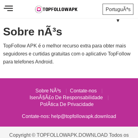
PortuguÃªs
▼
Sobre nÃ³s
TopFollow APK é o melhor recurso extra para obter mais
seguidores e curtidas gratuitas com o aplicativo TopFollow
para telefones Android.
Sobre NÃ³s
Contate-nos
IsenÃ§Ã£o De Responsabilidade
PolÃ­tica De Privacidade
Contate-nos:
help@topfollowapk.download
Copyright © TOPFOLLOWAPK.DOWNLOAD Todos os