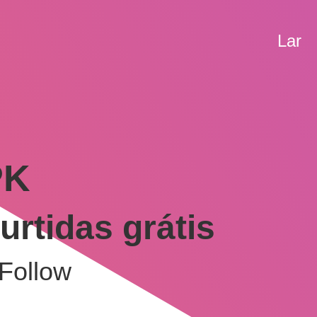
Lar
PK
urtidas grátis
pFollow