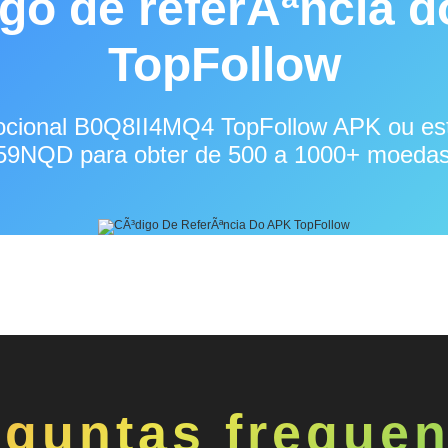
go de referÃªncia 
TopFollow
ocional B0Q8II4MQ4 TopFollow APK ou este
9NQD para obter de 500 a 1000+ moedas 
rguntas frequen