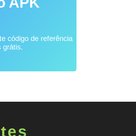
do APK
 código de referência
grátis.
tes