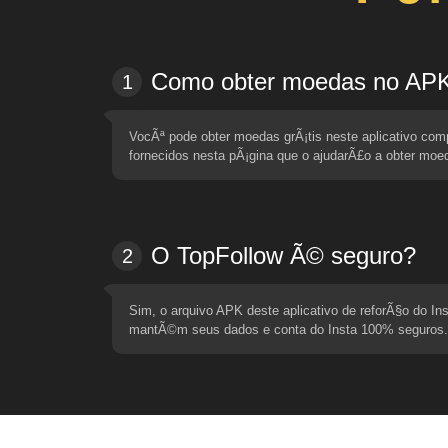
Como obter moedas no APK
1
VocÃª pode obter moedas grÃ¡tis neste aplicativo co
fornecidos nesta pÃ¡gina que o ajudarÃ£o a obter moed
O TopFollow Ã© seguro?
2
Sim, o arquivo APK deste aplicativo de reforÃ§o do In
mantÃ©m seus dados e conta do Insta 100% seguros.