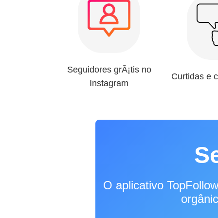
Seguidores grÃ¡tis no
Curtidas e 
Instagram
S
O aplicativo TopFollo
orgânic