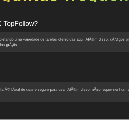
 TopFollow?
mpletando uma variedade de tarefas oferecidas aqui. AlÃ©m disso, cÃ³digos
as grÃ¡tis.
sta Ã© fÃ¡cil de usar e seguro para usar. AlÃ©m disso, nÃ£o requer nenhum ac