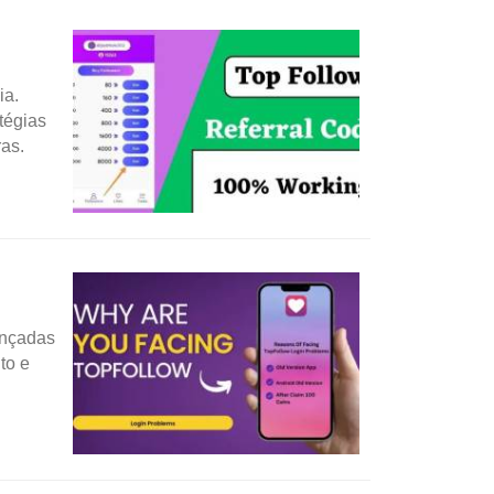
ia.
tégias
as.
ançadas
to e