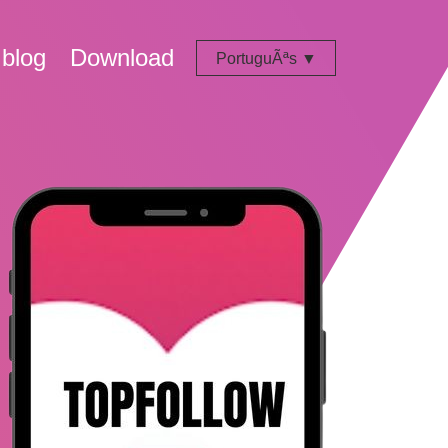
blog
Download
PortuguÃªs ▼