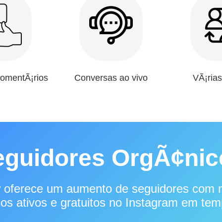
comentÃ¡rios
Conversas ao vivo
VÃ¡rias
eguidores OrgÃ¢nic
w oferece um aumento de seguidores com 
os ativos e gratuitos no Instagram em tem