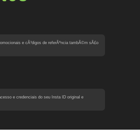
 promocionais e cÃ³digos de referÃªncia tambÃ©m sÃ£o
esso e credenciais do seu Insta ID original e