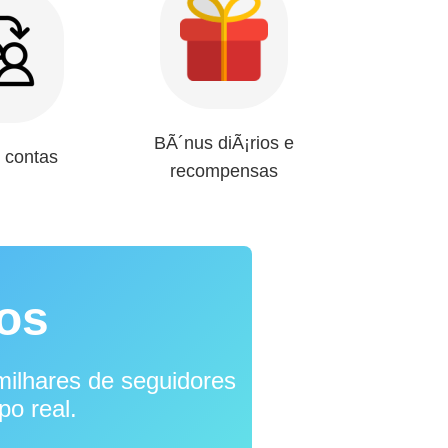
BÃ´nus diÃ¡rios e
 contas
recompensas
os
milhares de seguidores
po real.