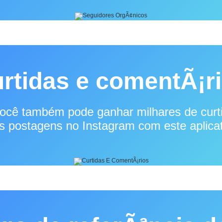
rtidas e comentÃ¡r
você também pode ganhar milhares de curt
s postagens no Instagram com este aplicat