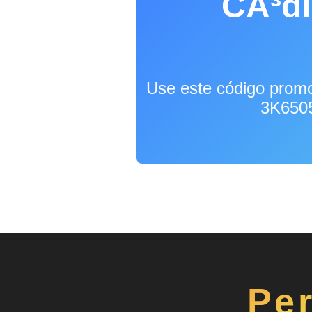
CÃ³di
Use este código prom
3K6505
Pe